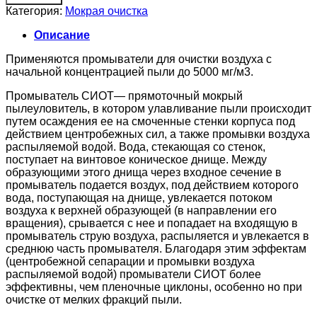
Категория:
Мокрая очистка
Описание
Применяются промыватели для очистки воздуха с
начальной концентрацией пыли до 5000 мг/м3.
Промыватель СИОТ— прямоточный мокрый
пылеуловитель, в котором улавливание пыли происходит
путем осаждения ее на смоченные стенки корпуса под
действием центробежных сил, а также промывки воздуха
распыляемой водой. Вода, стекающая со стенок,
поступает на винтовое коническое днище. Между
образующими этого днища через входное сечение в
промыватель подается воздух, под действием которого
вода, поступающая на днище, увлекается потоком
воздуха к верхней образующей (в направлении его
вращения), срывается с нее и попадает на входящую в
промыватель струю воздуха, распыляется и увлекается в
среднюю часть промывателя. Благодаря этим эффектам
(центробежной сепарации и промывки воздуха
распыляемой водой) промыватели СИОТ более
эффективны, чем пленочные циклоны, особенно но при
очистке от мелких фракций пыли.