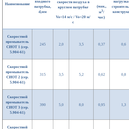
входного
нагрузка
скорости воздуха в
Наименование
(мак.,
патрубка,
строител
круглом патрубке
3
d
,мм
конструк
м
/
Vo=14 м/с
/
Vo=20
м/
час)
с
Скоростной
промыватель
245
2,0
3,5
0,37
0,6
СИОТ 1 (сер.
5.904-61)
Скоростной
промыватель
315
3,5
5,2
0,62
0,8
СИОТ 2 (сер.
5.904-61)
Скоростной
промыватель
390
5,0
8,0
0,95
1,3
СИОТ 3 (сер.
5.904-61)
Скоростной