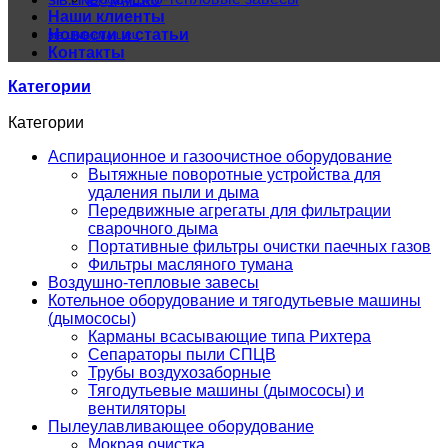
SIB.LINE@MAIL.RU
Наши клиенты
Новости и статьи
SIB.LINE@MAIL.RU
Контакты
Категории
Категории
Аспирационное и газоочистное оборудование
Вытяжные поворотные устройства для
удаления пыли и дыма
Передвижные агрегаты для фильтрации
сварочного дыма
Портативные фильтры очистки паечных газов
Фильтры масляного тумана
Воздушно-тепловые завесы
Котельное оборудование и тягодутьевые машины
(дымососы)
Карманы всасывающие типа Рихтера
Сепараторы пыли СПЦВ
Трубы воздухозаборные
Тягодутьевые машины (дымососы) и
вентиляторы
Пылеулавливающее оборудование
Мокрая очистка