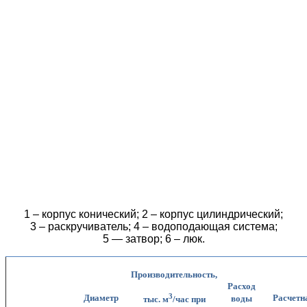
1 – корпус конический; 2 – корпус цилиндрический;
3 – раскручиватель; 4 – водоподающая система;
5 — затвор; 6 – люк.
Производительность,
Расход
3
Диаметр
Расчетн
воды
тыс. м
/час при