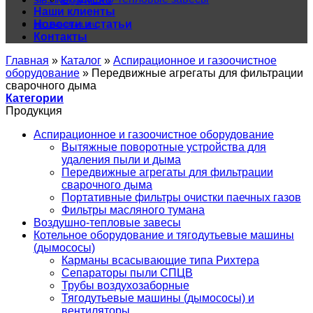
SIB.LINE@MAIL.RU
Наши клиенты
Новости и статьи
SIB.LINE@MAIL.RU
Контакты
Главная
»
Каталог
»
Аспирационное и газоочистное
оборудование
»
Передвижные агрегаты для фильтрации
сварочного дыма
Категории
Продукция
Аспирационное и газоочистное оборудование
Вытяжные поворотные устройства для
удаления пыли и дыма
Передвижные агрегаты для фильтрации
сварочного дыма
Портативные фильтры очистки паечных газов
Фильтры масляного тумана
Воздушно-тепловые завесы
Котельное оборудование и тягодутьевые машины
(дымососы)
Карманы всасывающие типа Рихтера
Сепараторы пыли СПЦВ
Трубы воздухозаборные
Тягодутьевые машины (дымососы) и
вентиляторы