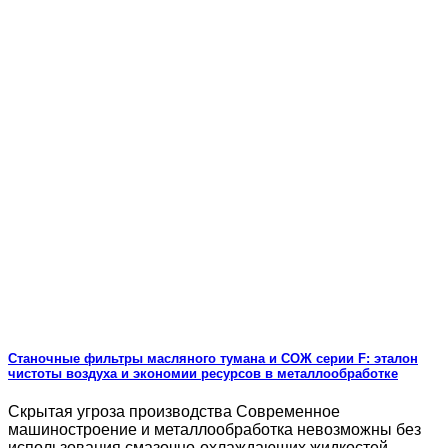
Станочные фильтры масляного тумана и СОЖ серии F: эталон
чистоты воздуха и экономии ресурсов в металлообработке
Скрытая угроза производства Современное
машиностроение и металлообработка невозможны без
использования смазочно-охлаждающих жидкостей