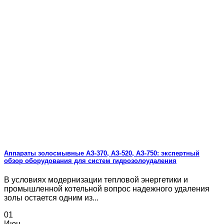
Аппараты золосмывные АЗ-370, АЗ-520, АЗ-750: экспертный
обзор оборудования для систем гидрозолоудаления
В условиях модернизации тепловой энергетики и
промышленной котельной вопрос надежного удаления
золы остается одним из...
01
Июн