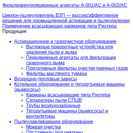
Фильтровентиляционные агрегаты A-001/АС и A-002/АС
Циклон-пылеуловитель ВЗП — высокоэффективное
решение для промышленной аспирации и пылеудаления
Применение всасывающих карманов типа Рихтера
Продукция
Аспирационное и газоочистное оборудование
Вытяжные поворотные устройства для
удаления пыли и дыма
Передвижные агрегаты для фильтрации
сварочного дыма
Портативные фильтры очистки паечных газов
Фильтры масляного тумана
Воздушно-тепловые завесы
Котельное оборудование и тягодутьевые машины
(дымососы)
Карманы всасывающие типа Рихтера
Сепараторы пыли СПЦВ
Трубы воздухозаборные
Тягодутьевые машины (дымососы) и
вентиляторы
Пылеулавливающее оборудование
Мокрая очистка
Постаменты под циклоны