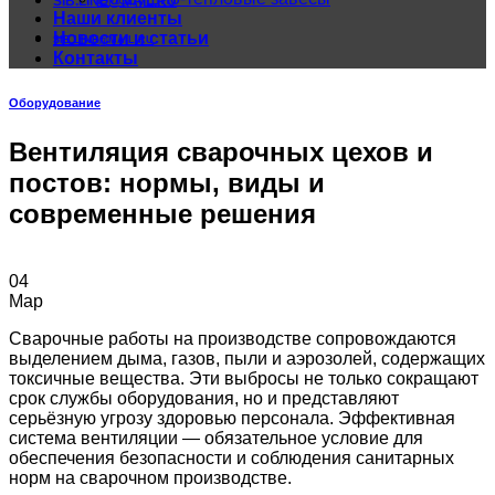
SIB.LINE@MAIL.RU
Наши клиенты
Новости и статьи
SIB.LINE@MAIL.RU
Контакты
Оборудование
Вентиляция сварочных цехов и
постов: нормы, виды и
современные решения
04
Мар
Сварочные работы на производстве сопровождаются
выделением дыма, газов, пыли и аэрозолей, содержащих
токсичные вещества. Эти выбросы не только сокращают
срок службы оборудования, но и представляют
серьёзную угрозу здоровью персонала. Эффективная
система вентиляции — обязательное условие для
обеспечения безопасности и соблюдения санитарных
норм на сварочном производстве.