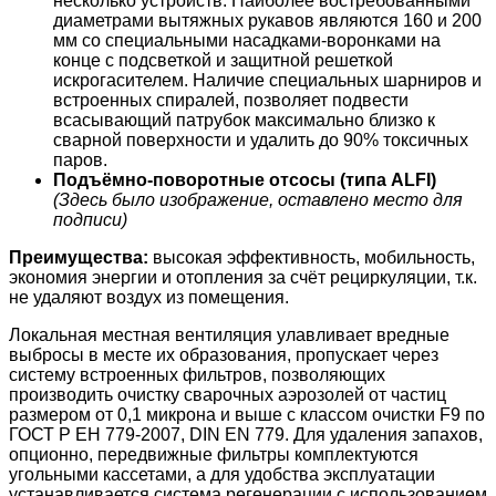
несколько устройств. Наиболее востребованными
диаметрами вытяжных рукавов являются 160 и 200
мм со специальными насадками-воронками на
конце с подсветкой и защитной решеткой
искрогасителем. Наличие специальных шарниров и
встроенных спиралей, позволяет подвести
всасывающий патрубок максимально близко к
сварной поверхности и удалить до 90% токсичных
паров.
Подъёмно-поворотные отсосы (типа ALFI)
(Здесь было изображение, оставлено место для
подписи)
Преимущества:
высокая эффективность, мобильность,
экономия энергии и отопления за счёт рециркуляции, т.к.
не удаляют воздух из помещения.
Локальная местная вентиляция улавливает вредные
выбросы в месте их образования, пропускает через
систему встроенных фильтров, позволяющих
производить очистку сварочных аэрозолей от частиц
размером от 0,1 микрона и выше с классом очистки F9 по
ГОСТ Р ЕН 779-2007, DIN EN 779. Для удаления запахов,
опционно, передвижные фильтры комплектуются
угольными кассетами, а для удобства эксплуатации
устанавливается система регенерации с использованием