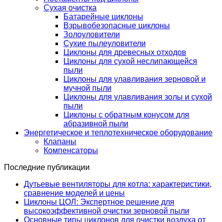
Сухая очистка
Батарейные циклоны
Взрывобезопасные циклоны
Золоуловители
Сухие пылеуловители
Циклоны для древесных отходов
Циклоны для сухой неслипающейся
пыли
Циклоны для улавливания зерновой и
мучной пыли
Циклоны для улавливания золы и сухой
пыли
Циклоны с обратным конусом для
абразивной пыли
Энергетическое и теплотехническое оборудование
Клапаны
Компенсаторы
Последние публикации
Дутьевые вентиляторы для котла: характеристики,
сравнение моделей и цены
Циклоны ЦОЛ: Экспертное решение для
высокоэффективной очистки зерновой пыли
Основные типы циклонов для очистки воздуха от